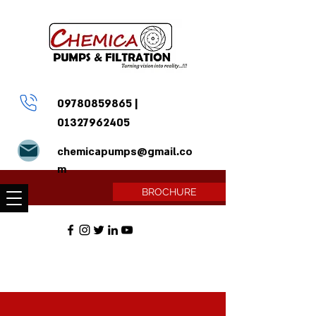
09780859865
|
01327962405
chemicapumps@gmail.co
m
BROCHURE